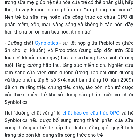
trong sữa mẹ, giúp hệ tiêu hóa của trẻ có thể phân giải, hấp
thu, do vậy không tạo ra phản ứng “xà phòng hóa canxi”.
Nên trẻ bú sữa mẹ hoặc sữa công thức có chứa OPO đi
phân mềm, xốp, màu vàng sáng và không bị táo bón, đầy
hơi, không bị rối loạn tiêu hóa, ít nôn trớ.
- Dưỡng chất
Synbiotics
- sự kết hợp giữa Prebiotics (thức
ăn cho lợi khuẩn) và Probiotics (cung cấp đến trên 500
triệu lợi khuẩn mỗi ngày) tạo ra cân bằng hệ vi sinh đường
ruột, tăng cường hấp thu, tăng sức miễn dịch. Nghiên cứu
lâm sàng của Viện dinh dưỡng (trong Tạp chí dinh dưỡng
và thực phẩm, tập 5, số 3+4, xuất bản tháng 10 năm 2009)
đã chỉ ra rằng triệu chứng tiêu chảy, táo bón, nôn trớ được
cải thiện nhiều trẻ khi sử dụng sản phẩm sữa có chứa
Synbiotics.
Hai “dưỡng chất vàng” là
chất béo có cấu trúc OPO
và hệ
Synbiotics nếu được bổ sung trong thành phần của sữa
công thức giúp trẻ dễ hấp thụ dinh dưỡng, giải quyết tình
trạng táo bón khi dùng sữa công thức cho trẻ.