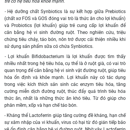
trẻ có hệ tiêu hóa khỏe mạnh.
-
Hệ dưỡng chất Synbiotics là sự kết hợp giữa Prebiotics
(chất xơ FOS và GOS đóng vai trò là thức ăn cho lợi khuẩn)
và Probiotics (lợi khuẩn) giúp trẻ cung cấp lợi khuẩn để
cân bằng hệ vi sinh đường ruột. Theo nghiên cứu, triệu
chứng tiêu chảy, táo bón, nôn trớ được cải thiện nhiều khi
sử dụng sản phẩm sữa có chứa Synbiotics.
-
Lợi khuẩn Bifidobacterium là lợi khuẩn được tìm thấy
nhiều nhất trong hệ tiêu hóa, cụ thể là ở ruột già, có vai trò
quan trọng để cân bằng hệ vi sinh vật đường ruột, giúp tiêu
hóa ổn định và khỏe mạnh. Lợi khuẩn này có tác dụng
trong việc kích thích sản sinh các enzym tiêu hóa, tăng
cường miễn dịch đường ruột, thúc đẩy quá trình tiêu hóa
thức ăn, nhất là những thức ăn khó tiêu. Từ đó giúp cho
phân mềm, xốp và hạn chế táo bón.
- Kháng thể Lactoferrin giúp tăng cường đề kháng, hạn chế
sự xâm nhập của vi khuẩn, virus có hại từ đó gián tiếp bảo
vệ ổn định cân bằng hệ vi đường ruột. Nhờ vậy Lactoferrin