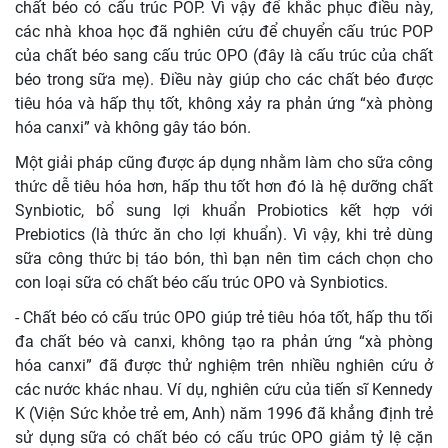
chất béo có cấu trúc POP. Vì vậy để khắc phục điều này,
các nhà khoa học đã nghiên cứu để chuyển cấu trúc POP
của chất béo sang cấu trúc OPO (đây là cấu trúc của chất
béo trong sữa mẹ). Điều này giúp cho các chất béo được
tiêu hóa và hấp thụ tốt, không xảy ra phản ứng “xà phòng
hóa canxi” và không gây táo bón.
Một giải pháp cũng được áp dụng nhằm làm cho sữa công
thức dễ tiêu hóa hơn, hấp thu tốt hơn đó là hệ dưỡng chất
Synbiotic, bổ sung lợi khuẩn Probiotics kết hợp với
Prebiotics (là thức ăn cho lợi khuẩn). Vì vậy, khi trẻ dùng
sữa công thức bị táo bón, thì bạn nên tìm cách chọn cho
con loại sữa có chất béo cấu trúc OPO và Synbiotics.
- Chất béo có cấu trúc OPO giúp trẻ tiêu hóa tốt, hấp thu tối
đa chất béo và canxi, không tạo ra phản ứng “xà phòng
hóa canxi” đã được thử nghiệm trên nhiều nghiên cứu ở
các nước khác nhau. Ví dụ, nghiên cứu của tiến sĩ Kennedy
K (Viện Sức khỏe trẻ em, Anh) năm 1996 đã khẳng định trẻ
sử dụng sữa có chất béo có cấu trúc OPO giảm tỷ lệ cặn