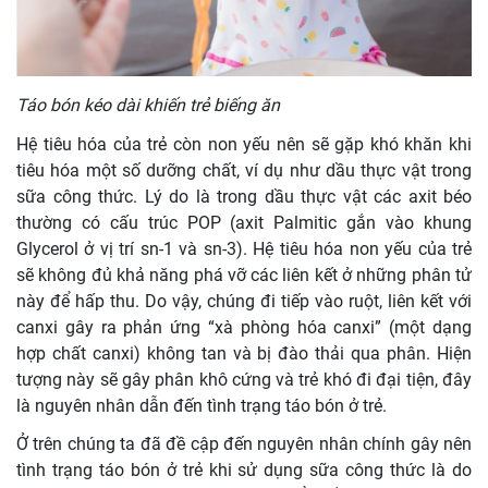
Táo bón kéo dài khiến trẻ biếng ăn
Hệ tiêu hóa của trẻ còn non yếu nên sẽ gặp khó khăn khi
tiêu hóa một số dưỡng chất, ví dụ như dầu thực vật trong
sữa công thức. Lý do là trong dầu thực vật các axit béo
thường có cấu trúc POP (axit Palmitic gắn vào khung
Glycerol ở vị trí sn-1 và sn-3). Hệ tiêu hóa non yếu của trẻ
sẽ không đủ khả năng phá vỡ các liên kết ở những phân tử
này để hấp thu. Do vậy, chúng đi tiếp vào ruột, liên kết với
canxi gây ra phản ứng “xà phòng hóa canxi” (một dạng
hợp chất canxi) không tan và bị đào thải qua phân. Hiện
tượng này sẽ gây phân khô cứng và trẻ khó đi đại tiện, đây
là nguyên nhân dẫn đến tình trạng táo bón ở trẻ.
Ở trên chúng ta đã đề cập đến nguyên nhân chính gây nên
tình trạng táo bón ở trẻ khi sử dụng sữa công thức là do