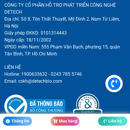
CÔNG TY CỔ PHẦN HỖ TRỢ PHÁT TRIỂN CÔNG NGHỆ
DETECH
Địa chỉ: Số 8, Tôn Thất Thuyết, Mỹ Đình 2, Nam Từ Liêm,
Hà Nội
Giấy phép ĐKKD: 0101314443
Ngày cấp: 18/11/2002
VPĐD miền Nam: 555 Phạm Văn Bạch, phường 15, quận
Tân Bình, TP. Hồ Chí Minh
LIÊN HỆ
Hotline: 1900633632 - 0243 785 5746
Email: cskh@detechbio.com
Thông tin
Mua hàng
Liên hệ